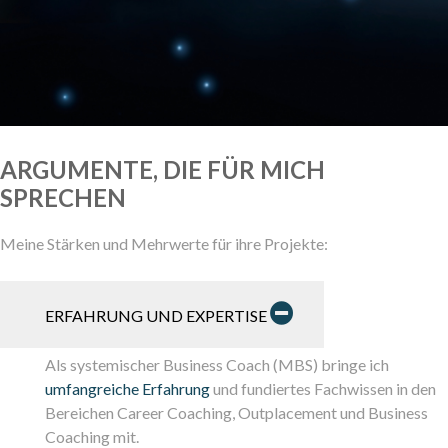
ARGUMENTE, DIE FÜR MICH
SPRECHEN
Meine Stärken und Mehrwerte für ihre Projekte:
ERFAHRUNG UND EXPERTISE
Als systemischer Business Coach (MBS) bringe ich
umfangreiche Erfahrung
und fundiertes Fachwissen in den
Bereichen Career Coaching, Outplacement und Business
Coaching mit.