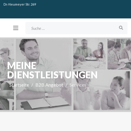
Dr.-Neumeyer Str. 269
Suchen
MEINE
DIENSTLEISTUNGEN
Startseite
B2B Angebot
Services