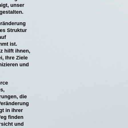
igt, unser
gestalten.
eränderung
es Struktur
auf
mt ist.
 hilft ihnen,
, Ihre Ziele
izieren und
orce
s,
rungen, die
 Veränderung
gt in ihrer
eg finden
sicht und