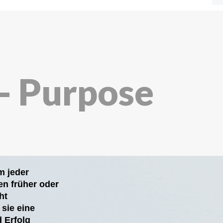
- Purpose
m jeder
en früher oder
ht
 sie eine
d Erfolg