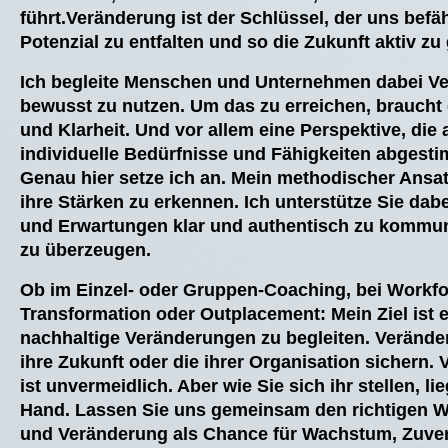
führt.Veränderung ist der Schlüssel, der uns befäh
Potenzial zu entfalten und so die Zukunft aktiv zu 
Ich begleite Menschen und Unternehmen dabei V
bewusst zu nutzen. Um das zu erreichen, braucht 
und Klarheit. Und vor allem eine Perspektive, die 
individuelle Bedürfnisse und Fähigkeiten abgestim
Genau hier setze ich an. Mein methodischer Ansatz
ihre Stärken zu erkennen. Ich unterstütze Sie dabei
und Erwartungen klar und authentisch zu kommun
zu überzeugen.
Ob im Einzel- oder Gruppen-Coaching, bei Workf
Transformation oder Outplacement: Mein Ziel ist e
nachhaltige Veränderungen zu begleiten. Verände
ihre Zukunft oder die ihrer Organisation sichern.
ist unvermeidlich. Aber wie Sie sich ihr stellen, lie
Hand. Lassen Sie uns gemeinsam den richtigen W
und Veränderung als Chance für Wachstum, Zuver